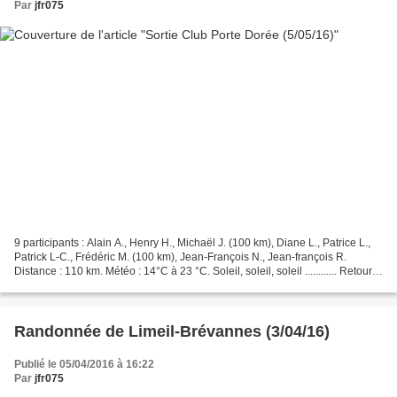
Par
jfr075
9 participants : Alain A., Henry H., Michaël J. (100 km), Diane L., Patrice L.,
Patrick L-C., Frédéric M. (100 km), Jean-François N., Jean-françois R.
Distance : 110 km. Météo : 14°C à 23 °C. Soleil, soleil, soleil ............ Retour
en fanfare de Henry...
Randonnée de Limeil-Brévannes (3/04/16)
Publié le 05/04/2016 à 16:22
Par
jfr075