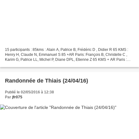
15 participants : 85kms : Alain A, Patrice B, Frédéric D , Didier R 65 KMS :
Henry H, Claude N, Emmanuel S 85 +AR Paris: François B, Christelle C ,
Karim G, Patrice LL, Michel P, Diane DPL, Etienne Z 65 KMS + AR Paris :
Alain K Affluence des grands jours...
Randonnée de Thiais (24/04/16)
Publié le 02/05/2016 à 12:38
Par
jfr075