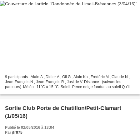
9 participants : Alain A., Didier A., Gil G., Alain Ka., Frédéric M., Claude N.,
Jean-François N., Jean-François R., Just de V. Distance : (suivant les
parcours). Météo : 11°C à 15 °C. Soleil. Perce neige fondue au soleil Qu’il
est dur de se lever de...
Sortie Club Porte de Chatillon/Petit-Clamart
(1/05/16)
Publié le 02/05/2016 à 13:04
Par
jfr075