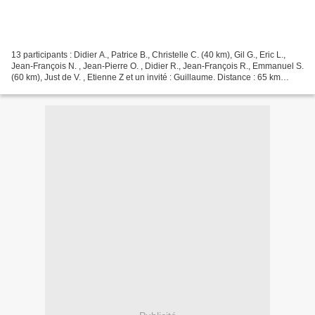
13 participants : Didier A., Patrice B., Christelle C. (40 km), Gil G., Eric L.,
Jean-François N. , Jean-Pierre O. , Didier R., Jean-François R., Emmanuel S.
(60 km), Just de V. , Etienne Z et un invité : Guillaume. Distance : 65 km
(suivant les parcours)...