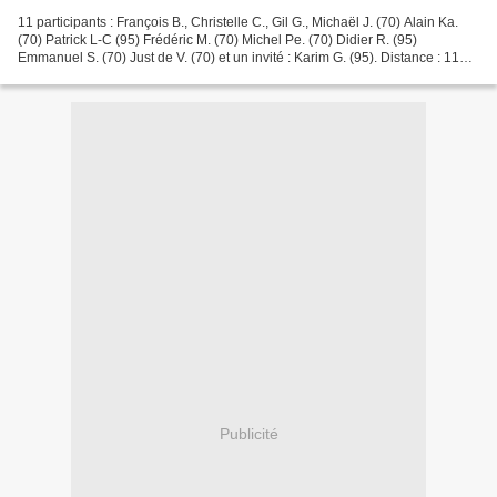
11 participants : François B., Christelle C., Gil G., Michaël J. (70) Alain Ka.
(70) Patrick L-C (95) Frédéric M. (70) Michel Pe. (70) Didier R. (95)
Emmanuel S. (70) Just de V. (70) et un invité : Karim G. (95). Distance : 110
km. Météo : bonne avec...
Publicité