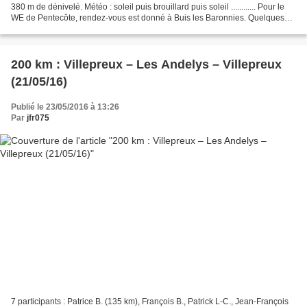
380 m de dénivelé. Météo : soleil puis brouillard puis soleil ............ Pour le
WE de Pentecôte, rendez-vous est donné à Buis les Baronnies. Quelques
chanceux dont je fais...
200 km : Villepreux – Les Andelys – Villepreux
(21/05/16)
Publié le 23/05/2016 à 13:26
Par
jfr075
7 participants : Patrice B. (135 km), François B., Patrick L-C., Jean-François