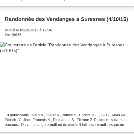
Vélo Club de Neuilly-sur-Seine...
Randonnée des Vendanges à Suresnes (4/10/15)
Publié le 05/10/2015 à 12:36
Par
jfr075
10 participants : Alain A., Didier A., Patrice B., Christelle C., Gil G., Alain Ka.,
Patrick LC, Jean-François N., Emmanuel S., Etienne Z. Distance : suivant les
parcours. Ou vent d’ange brouillard du diable Il fait encore nuit lorsque nous
nous retrouvons...