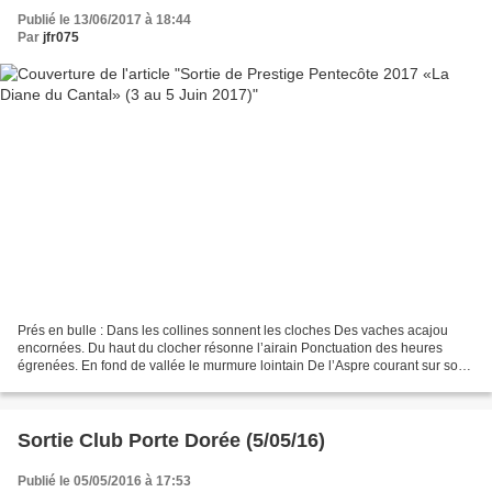
Publié le 13/06/2017 à 18:44
Par
jfr075
Prés en bulle : Dans les collines sonnent les cloches Des vaches acajou
encornées. Du haut du clocher résonne l’airain Ponctuation des heures
égrenées. En fond de vallée le murmure lointain De l’Aspre courant sur son
lit de roche Couvre le silence d’un...
Sortie Club Porte Dorée (5/05/16)
Publié le 05/05/2016 à 17:53