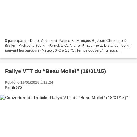
8 participants : Didier A. (55km), Patrice B., François B., Jean-Chritophe D.
(55 km) Michaël J. (55 km)Patrick L-C., Michel P., Etienne Z. Distance : 90 km
(suivant les parcours) Météo : 6°C à 11 °C. Temps couvert. “Tu nous
rattraperas”, Michel arrive...
Rallye VTT du “Beau Mollet” (18/01/15)
Publié le 19/01/2015 à 12:24
Par
jfr075