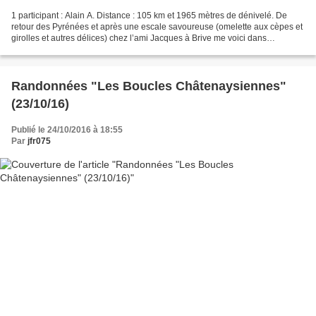
1 participant : Alain A. Distance : 105 km et 1965 mètres de dénivelé. De
retour des Pyrénées et après une escale savoureuse (omelette aux cèpes et
girolles et autres délices) chez l’ami Jacques à Brive me voici dans
l’Aveyron, à Brommat, pour participer...
Randonnées "Les Boucles Châtenaysiennes"
(23/10/16)
Publié le 24/10/2016 à 18:55
Par
jfr075