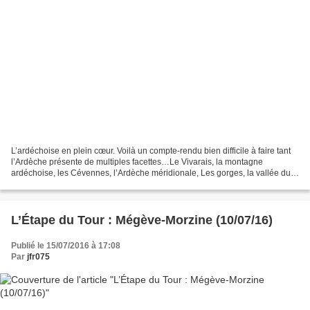
L’ardéchoise en plein cœur. Voilà un compte-rendu bien difficile à faire tant
l’Ardèche présente de multiples facettes…Le Vivarais, la montagne
ardéchoise, les Cévennes, l’Ardèche méridionale, Les gorges, la vallée du
Rhône, le Tanargue entres autres....
L’Étape du Tour : Mégève-Morzine (10/07/16)
Publié le 15/07/2016 à 17:08
Par
jfr075