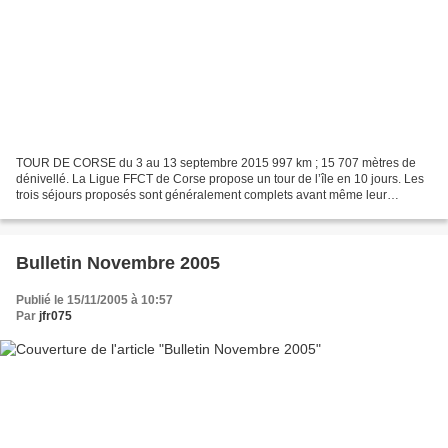
TOUR DE CORSE du 3 au 13 septembre 2015 997 km ; 15 707 mètres de
dénivellé. La Ligue FFCT de Corse propose un tour de l’île en 10 jours. Les
trois séjours proposés sont généralement complets avant même leur
parution au catalogue de la FFCT. Inscrit sur...
Bulletin Novembre 2005
Publié le 15/11/2005 à 10:57
Par
jfr075