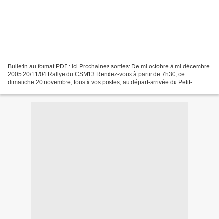
Bulletin au format PDF : ici Prochaines sorties: De mi octobre à mi décembre
2005 20/11/04 Rallye du CSM13 Rendez-vous à partir de 7h30, ce
dimanche 20 novembre, tous à vos postes, au départ-arrivée du Petit-
Clamart, au départ de la Porte Maillot et aux...