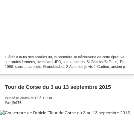
C’était à la fin des années 80, la première, la découverte de cette épreuve
sur routes fermées, avec l’ami JPO, sur ses terres, St Galmier/St Flour;- En
1998, sous la canicule, Grenoble/Les 2 Alpes où je vis J. Cadiou, ancien pro,
effondré dans la dernière...
Tour de Corse du 3 au 13 septembre 2015
Publié le 20/09/2015 à 13:30
Par
jfr075