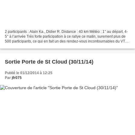
2 participants : Alain Ka., Didier R. Distance : 40 km Météo : 1° au départ, 4-
5° à l’arrivée Très forte participation à ce rallye ce matin, surement plus de
500 participants, ce qui en fait un des rendez-vous incontournables du VTT
en Ile de France....
Sortie Porte de St Cloud (30/11/14)
Publié le 01/12/2014 à 12:25
Par
jfr075