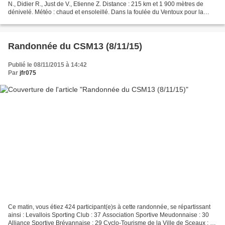
N., Didier R., Just de V., Etienne Z. Distance : 215 km et 1 900 mètres de
dénivelé. Météo : chaud et ensoleillé. Dans la foulée du Ventoux pour la
plupart d’entre nous et...
Randonnée du CSM13 (8/11/15)
Publié le 08/11/2015 à 14:42
Par
jfr075
Ce matin, vous étiez 424 participant(e)s à cette randonnée, se répartissant
ainsi : Levallois Sporting Club : 37 Association Sportive Meudonnaise : 30
Alliance Sportive Brévannaise : 29 Cyclo-Tourisme de la Ville de Sceaux : 21