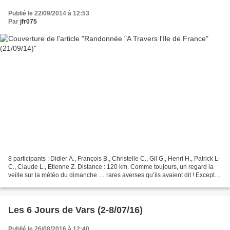
Publié le 22/09/2014 à 12:53
Par
jfr075
8 participants : Didier A., François B., Christelle C., Gil G., Henri H., Patrick L-
C., Claude L., Etienne Z. Distance : 120 km. Comme toujours, un regard la
veille sur la météo du dimanche … rares averses qu’ils avaient dit ! Excepté
que le matin, il...
Les 6 Jours de Vars (2-8/07/16)
Publié le 26/08/2016 à 12:40