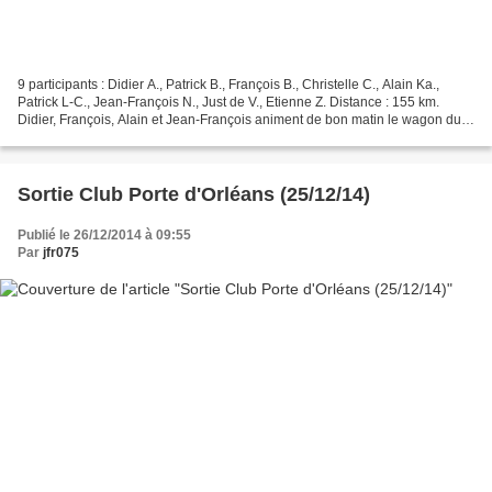
9 participants : Didier A., Patrick B., François B., Christelle C., Alain Ka.,
Patrick L-C., Jean-François N., Just de V., Etienne Z. Distance : 155 km.
Didier, François, Alain et Jean-François animent de bon matin le wagon du
RER qui les conduit à Maisons-Laffitte....
Sortie Club Porte d'Orléans (25/12/14)
Publié le 26/12/2014 à 09:55
Par
jfr075