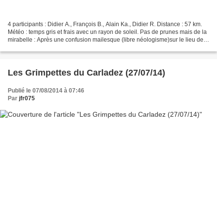
4 participants : Didier A., François B., Alain Ka., Didier R. Distance : 57 km.
Météo : temps gris et frais avec un rayon de soleil. Pas de prunes mais de la
mirabelle : Après une confusion mailesque (libre néologisme)sur le lieu de
rendez-vous, nous...
Les Grimpettes du Carladez (27/07/14)
Publié le 07/08/2014 à 07:46
Par
jfr075