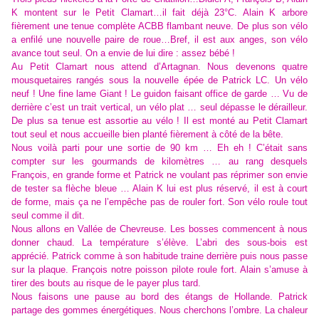
K montent sur le Petit Clamart…il fait déjà 23°C. Alain K arbore
fièrement une tenue complète ACBB flambant neuve. De plus son vélo
a enfilé une nouvelle paire de roue…Bref, il est aux anges, son vélo
avance tout seul. On a envie de lui dire : assez bébé !
Au Petit Clamart nous attend d’Artagnan. Nous devenons quatre
mousquetaires rangés sous la nouvelle épée de Patrick LC. Un vélo
neuf ! Une fine lame Giant ! Le guidon faisant office de garde … Vu de
derrière c’est un trait vertical, un vélo plat … seul dépasse le dérailleur.
De plus sa tenue est assortie au vélo ! Il est monté au Petit Clamart
tout seul et nous accueille bien planté fièrement à côté de la bête.
Nous voilà parti pour une sortie de 90 km … Eh eh ! C’était sans
compter sur les gourmands de kilomètres … au rang desquels
François, en grande forme et Patrick ne voulant pas réprimer son envie
de tester sa flèche bleue … Alain K lui est plus réservé, il est à court
de forme, mais ça ne l’empêche pas de rouler fort. Son vélo roule tout
seul comme il dit.
Nous allons en Vallée de Chevreuse. Les bosses commencent à nous
donner chaud. La température s’élève. L’abri des sous-bois est
apprécié. Patrick comme à son habitude traine derrière puis nous passe
sur la plaque. François notre poisson pilote roule fort. Alain s’amuse à
tirer des bouts au risque de le payer plus tard.
Nous faisons une pause au bord des étangs de Hollande. Patrick
partage des gommes énergétiques. Nous cherchons l’ombre. La chaleur