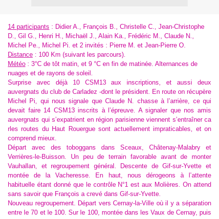
14 participants
:
Didier A., François B., Christelle C., Jean-Christophe
D., Gil G., Henri H., Michaël J., Alain Ka., Frédéric M., Claude N.,
Michel Pe., Michel Pi. et 2 invités : Pierre M. et Jean-Pierre O.
Distance
: 100 Km (suivant les parcours).
Météo
: 3°C de tôt matin, et 9 °C en fin de matinée. Alternances de
nuages et de rayons de soleil.
Surprise avec déjà 10 CSM13 aux inscriptions, et aussi deux
auvergnats du club de Carladez -dont le président. En route on récupère
Michel Pi, qui nous signale que Claude N. chasse à l’arrière, ce qui
devait faire 14 CSM13 inscrits à l’épreuve. A signaler que nos amis
auvergnats qui s’expatrient en région parisienne viennent s’entraîner ca
rles routes du Haut Rouergue sont actuellement impraticables, et on
comprend mieux.
Départ avec des toboggans dans Sceaux, Châtenay-Malabry et
Verrières-le-Buisson. Un peu de terrain favorable avant de monter
Vauhallan, et regroupement général. Descente de Gif-sur-Yvette et
montée de la Vacheresse. En haut, nous dérogeons à l’attente
habituelle étant donné que le contrôle N°1 est aux Molières. On attend
sans savoir que François a crevé dans Gif-sur-Yvette.
Nouveau regroupement. Départ vers Cernay-la-Ville où il y a séparation
entre le 70 et le 100. Sur le 100, montée dans les Vaux de Cernay, puis