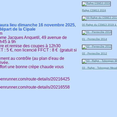
Rallye CSM13 2024
ye aura lieu dimanche 16 novembre 2025,
00 Rallye du CSM13 2019 à 
départ de la Cipale
km
ome Jacques Anquetil, 49 avenue de
01 - Pentecôte 2014
7h45 à 9h
ure et remise des coupes à 12h30
 : 5 €, non licencié FFCT : 8 € (gratuit si
02 - Pentecôte 2012
lement au contrôle (au plan d'eau de
rivée.
ffort une bonne crèpe chaude vous
03 - Rallye : Toboggan Meud
enrunner.com/route-details/20216425
enrunner.com/route-details/20216558