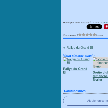
Posté par alain karasek à 20:48 -
Comme
Vous aimez ?
0 vote
Rallye du Grand BI
Vous aimerez aussi :
Rallye du Grand
BI
Sortie clu
dimanche
février
Commentaires
Ajouter un com