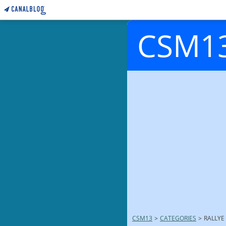
CSM1
CSM13
>
CATEGORIES
>
RALLYE