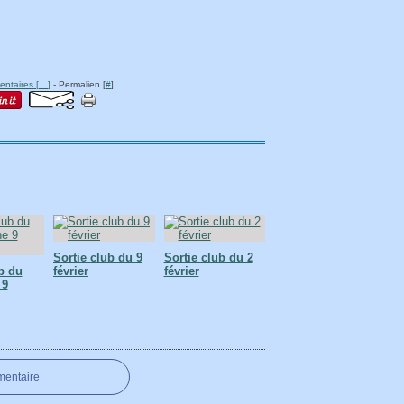
ntaires [
…
]
- Permalien [
#
]
Sortie club du 9
Sortie club du 2
b du
février
février
 9
mentaire