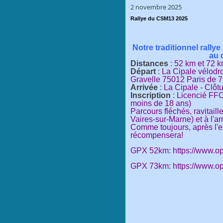
2 novembre 2025
Rallye du CSM13 2025
Notre traditionnel rall
au 
Distances
:
52 km et 72 
Départ
:
La Cipale vélodr
Gravelle 75012 Paris de 
Arrivée
:
La Cipale - Clôt
Inscription
:
Licencié FFCT
moins de 18 ans)
Parcours fléchés, ravitail
Vaires-sur-Marne) et à l'ar
Comme toujours, après l'e
récompensera!
GPX 52km: https://www.op
GPX 73km: https://www.op